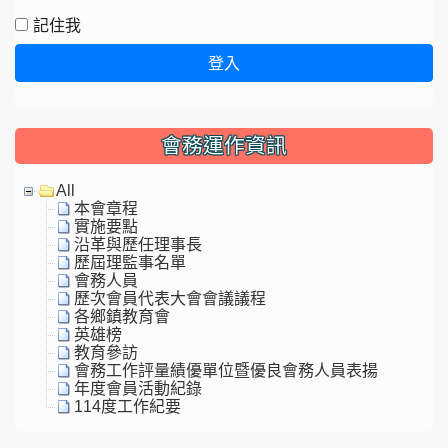
記住我
登入
會務運作資訊
All
本會章程
實施要點
沿革與歷任理事長
歷屆理監事名單
會務人員
歷次會員代表大會會議議程
各鄉鎮教育會
英雄榜
教育參訪
會務工作評量績優單位暨優良會務人員表揚
年度會員活動紀錄
114度工作紀要