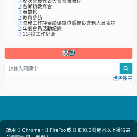
歷次會員代表大會會議議程
各鄉鎮教育會
英雄榜
教育參訪
會務工作評量績優單位暨優良會務人員表揚
年度會員活動紀錄
114度工作紀要
搜尋
sea
進階搜尋
請用
Chrome
、
FireFox
或
IE10.0瀏覽器以上獲得最