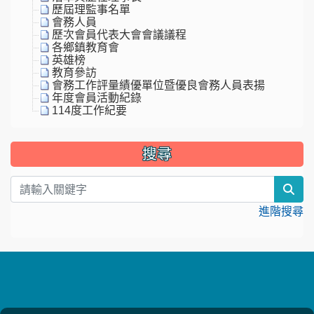
歷屆理監事名單
會務人員
歷次會員代表大會會議議程
各鄉鎮教育會
英雄榜
教育參訪
會務工作評量績優單位暨優良會務人員表揚
年度會員活動紀錄
114度工作紀要
搜尋
sea
進階搜尋