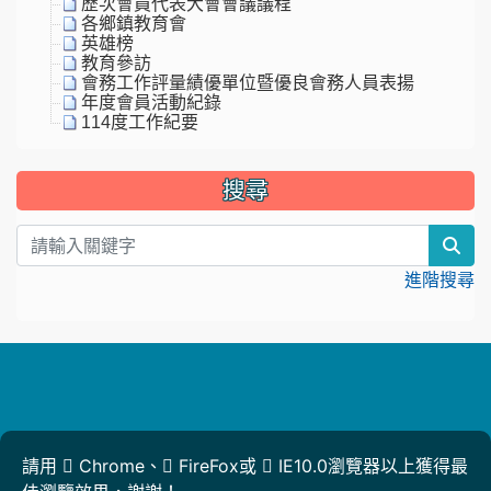
歷次會員代表大會會議議程
各鄉鎮教育會
英雄榜
教育參訪
會務工作評量績優單位暨優良會務人員表揚
年度會員活動紀錄
114度工作紀要
搜尋
sea
進階搜尋
請用
Chrome
、
FireFox
或
IE10.0瀏覽器以上獲得最