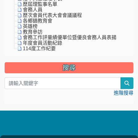
歷屆理監事名單
會務人員
歷次會員代表大會會議議程
各鄉鎮教育會
英雄榜
教育參訪
會務工作評量績優單位暨優良會務人員表揚
年度會員活動紀錄
114度工作紀要
搜尋
sea
進階搜尋