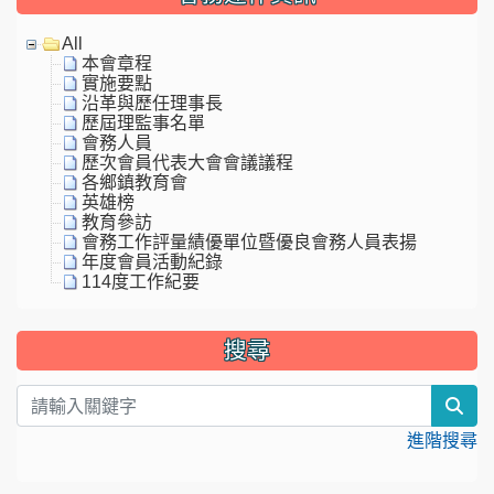
All
本會章程
實施要點
沿革與歷任理事長
歷屆理監事名單
會務人員
歷次會員代表大會會議議程
各鄉鎮教育會
英雄榜
教育參訪
會務工作評量績優單位暨優良會務人員表揚
年度會員活動紀錄
114度工作紀要
搜尋
sea
進階搜尋