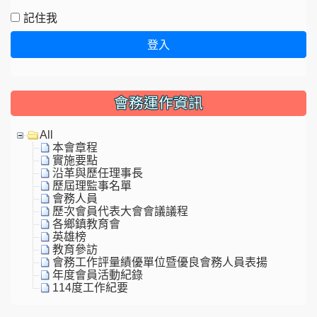
記住我
登入
會務運作資訊
All
本會章程
實施要點
沿革與歷任理事長
歷屆理監事名單
會務人員
歷次會員代表大會會議議程
各鄉鎮教育會
英雄榜
教育參訪
會務工作評量績優單位暨優良會務人員表揚
年度會員活動紀錄
114度工作紀要