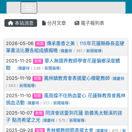
⏸
本站消息
分月文章
電子報列表
文章列表
2026-05-06
傳承墨香之美｜115年花蓮縣縣長盃硬
新聞
筆書法比賽各組成績揭曉
(
陳慶祥
/ 361 /
新聞報導
)
2025-11-20
華人無國界教師學會花蓮偏鄉深度體
新聞
驗
(
陳慶祥
/ 538 /
新聞報導
)
2025-11-19
鳳林鎮教育會表揚愛心模範教師
新聞
(
陳慶祥
/ 583 /
新聞報導
)
2025-11-10
風雨擋不住熱血愛心 花蓮縣教育會鳳林
新聞
捐血活動
(
陳慶祥
/ 521 /
新聞報導
)
2025-10-07
同濟會送愛到花蓮 助養馬太鞍溪的孩
新聞
子 點亮希望之光
(
陳慶祥
/ 575 /
新聞報導
)
2025-09-26
秀林鄉教師節表揚大會
新聞
(
陳慶祥
/ 475 /
新