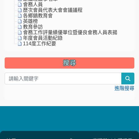
會務人員
歷次會員代表大會會議議程
各鄉鎮教育會
英雄榜
教育參訪
會務工作評量績優單位暨優良會務人員表揚
年度會員活動紀錄
114度工作紀要
搜尋
sea
進階搜尋